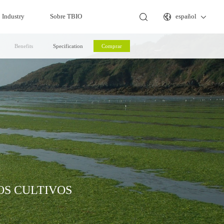
Industry
Sobre TBIO
español
Benefits
Specification
Comprar
OS CULTIVOS