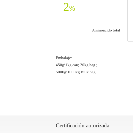
2
%
Aminoácido total
Embalaje:
450g\1kg can; 20kg bag ;
500kg\1000kg Bulk bag
Certificación autorizada