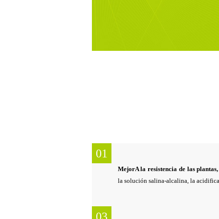
01
MejorA la resistencia de las plantas
la solución salina-alcalina, la acidifi
03