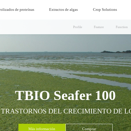
olizados de proteínas
Extractos de algas
Crop Solutions
Profile
Feature
Function
TBIO Seafer 100
 TRASTORNOS DEL CRECIMIENTO DE L
Más información
Comprar