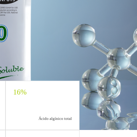
16%
Ácido algínico total