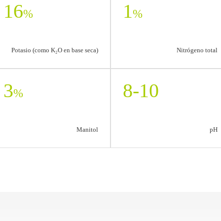
16
1
%
%
Potasio (como K₂O en base seca)
Nitrógeno total
3
8-10
%
Manitol
pH